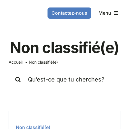
Aller
au
Contactez-nous
Menu
contenu
Accueil
Non classifié(e)
Les servic
Accueil
Non classifié(e)
À propos 
Rechercher
:
FR-CA
Non classifié(e)